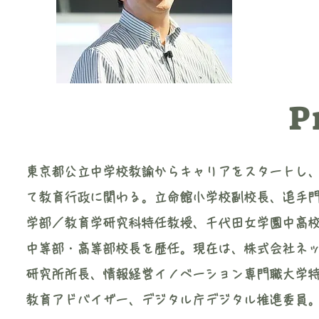
P
東京都公立中学校教諭からキャリアをスタートし
て教育行政に関わる。立命館小学校副校長、追手
学部／教育学研究科特任教授、千代田女学園中高
中等部・高等部校長を歴任。現在は、株式会社ネッ
研究所所長、情報経営イノベーション専門職大学特
教育アドバイザー、デジタル庁デジタル推進委員